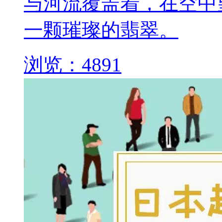
与河流覆盖着，在空中
一颗璀璨的翡翠。
浏览：4891