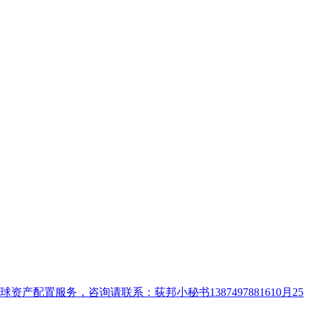
置服务，咨询请联系：荻邦小秘书1387497881610月25