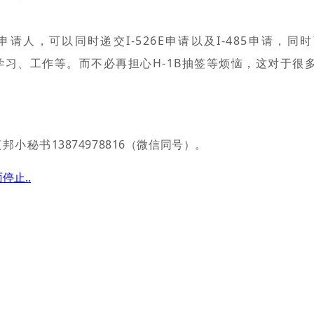
申请人，可以同时递交I-526E申请以及I-485申请
学习、工作等。而不必再担心H-1B抽签等烦恼，这对于
荻邦小秘书
13874978816（微信同号）。
停止..